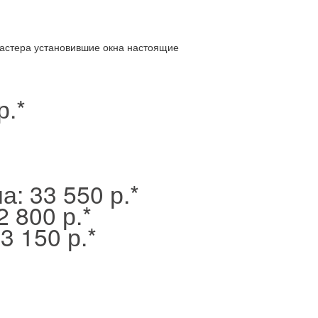
Мастера установившие окна настоящие
р.
*
на:
33 550 р.
*
2 800 р.
*
3 150 р.
*