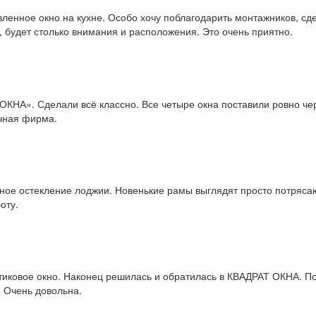
нное окно на кухне. Особо хочу поблагодарить монтажников, сдел
а, будет столько внимания и расположения. Это очень приятно.
КНА». Сделали всё классно. Все четыре окна поставили ровно чер
ичная фирма.
ое остекление лоджии. Новенькие рамы выглядят просто потрясаю
оту.
тиковое окно. Наконец решилась и обратилась в КВАДРАТ ОКНА. По
. Очень довольна.